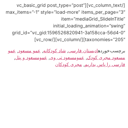
[/vc_column_text][vc_basic_grid post_type=”post”
max_items=”-1″ style=”load-more” items_per_page=”3″
item=”mediaGrid_SlideInTitle”
initial_loading_animation=”swing”
grid_id=”vc_gid:1596526820941-3a158cca-56d4-0″
taxonomies=”205″][/vc_column][/vc_row]
برچسب خورده
ادبستان فارسی
,
شاد کودکانه
,
عمو مسعود
,
عمو
مسعود مجری کودک
,
عمومسعود تی وی
,
عمومسعود و پتل
,
فارسی را پاس بداریم
,
مجری کودکان