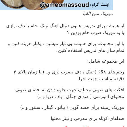
موزیک متن الفبا
 همیشه برای تدریس هاتون دنبال آهنگ تبنک خام یا دف نوازی
یه موزیک ضرب خام بودین ؟
این مجموعه برای همیشه بی نیاز میشین . یکبار هزینه کنین و
م سال های تدریس استفاده کنین .
 مجموعه شامل :
ریتم های ۸&۶ ( تنبک ، دف ،ضرب لری و…) با زمان بالای ۴
قه مناسب جهت اجرا
ت های صوتی مختلف جهت جلوه دادن به فضای صوتی
وای آموزشی ( صدای جنگل ، باد ، دریا و…)
یک زمینه برای قصه گویی ( پیانو ، گیتار ، سنتور و…)
های کوتاه برای معرفی و تیتر محتوا