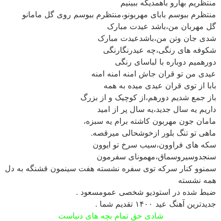
منتظریم بهارو باهمدیگه ببینیم
منتظرم ببوسم بابای مهربونو،منتظرم ببوسم روی گل مامانو
گل مهربان من،باشد عیدت مبارک
شدی جان وتن من،باشدعیدت مبارک
شکوفه های رنگی،چه عیدرنگارنگی
دورهمیم دوباره با لباسای رنگی
عیدی من تو قران جاش امنه امنه امنه
بابا از توی قران عیدی میده به همه
باز جمع شدیم دورهم،از کوچیک و از بزرگ
داریم یه سال جدید،یه سال پر از امید
مامان جون مهربون کاشته برام یه سبزه،
ماهی تو تنگ بلور ازخوشحالی میرقصه.
سکه های فراوون،سیب سرخ تو ایوون
سنجدوسیروسماق،مهمونای سفرمون
سمنوو کنار سرکه توی سفره نشسته هفت سینمون قشنگه به دل
همه نشسته
ضبط شده در استودیو شخصی عمومسعود .
جدیدترین آهنگ عید ۱۴۰۰ تقدیم شما .
شادی حق تمام بچه های دنیاست