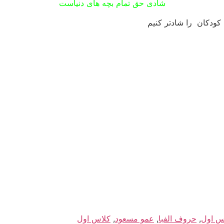
شادی حق تمام بچه های دنیاست
 کودکان را شادتر کنیم
س اول
,
حروف الفبا
,
عمو مسعود
,
کلاس اول