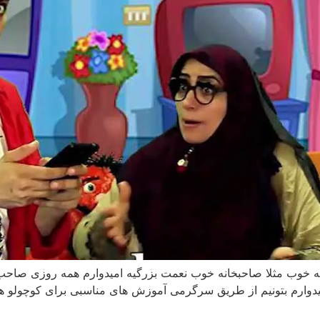
vc_row][vc_column][vc_] صاحبخانه خوب مثلا صاحبخانه خوب نعمت بزرگیه امیدوارم هم
میدوارم بتونیم از طریق سرگرمی آموزش های مناسبی برای کوچولو ها د