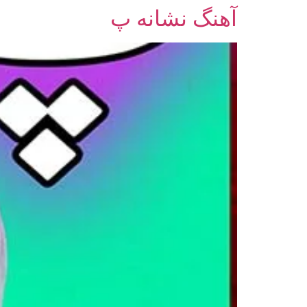
آهنگ نشانه پ
رش
ه
حتوا