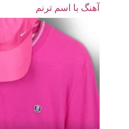
آهنگ با اسم ترنم
رش
ه
حتوا