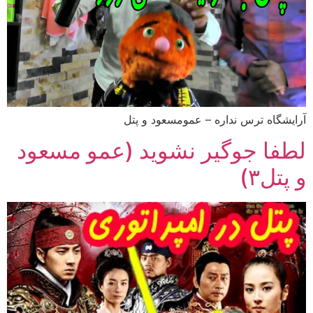
آرایشگاه ترس نداره – عمومسعود و پتل
لطفا جوگیر نشوید (عمو مسعود
و پتل۳)