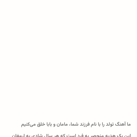
ما آهنگ تولد را با نام فرزند شما، مامان و بابا خلق می‌کنیم
این یک هدیه منحصر به فرد است که هر سال شادی به ارمغان