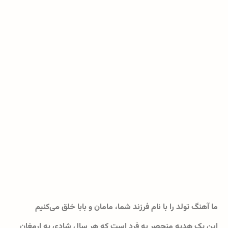
ما آهنگ تولد را با نام فرزند شما، مامان و بابا خلق می‌کنیم
این یک هدیه منحصر به فرد است که هر سال شادی به ارمغان