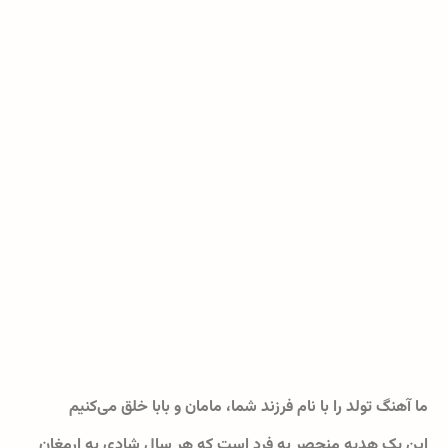
ما آهنگ تولد را با نام فرزند شما، مامان و بابا خلق می‌کنیم
این یک هدیه منحصر به فرد است که هر سال شادی به ارمغان