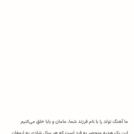
ما آهنگ تولد را با نام فرزند شما، مامان و بابا خلق می‌کنیم
این یک هدیه منحصر به فرد است که هر سال شادی به ارمغان