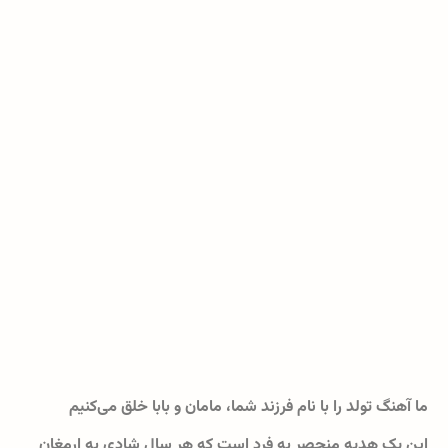
ما آهنگ تولد را با نام فرزند شما، مامان و بابا خلق می‌کنیم
این یک هدیه منحصر به فرد است که هر سال شادی به ارمغان