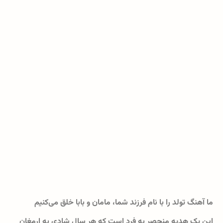
ما آهنگ تولد را با نام فرزند شما، مامان و بابا خلق می‌کنیم
این یک هدیه منحصر به فرد است که هر سال شادی به ارمغان