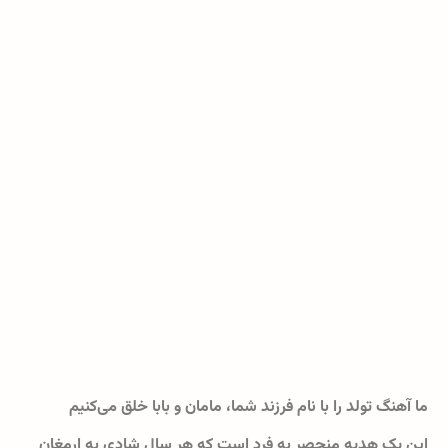
ما آهنگ تولد را با نام فرزند شما، مامان و بابا خلق می‌کنیم
این یک هدیه منحصر به فرد است که هر سال شادی به ارمغان