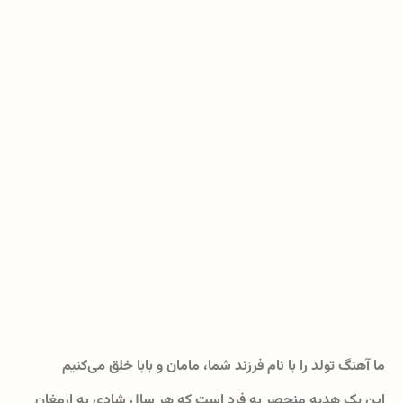
ما آهنگ تولد را با نام فرزند شما، مامان و بابا خلق می‌کنیم
این یک هدیه منحصر به فرد است که هر سال شادی به ارمغان