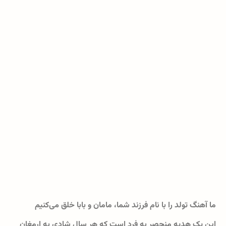
ما آهنگ تولد را با نام فرزند شما، مامان و بابا خلق می‌کنیم
این یک هدیه منحصر به فرد است که هر سال شادی به ارمغان