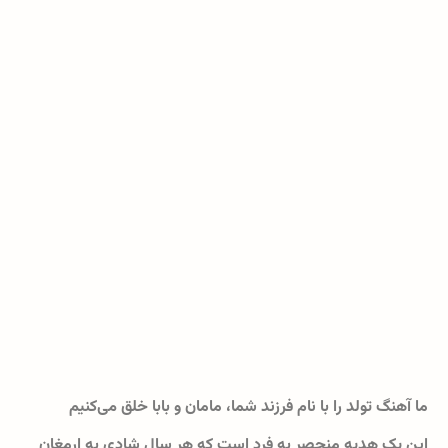
ما آهنگ تولد را با نام فرزند شما، مامان و بابا خلق می‌کنیم
این یک هدیه منحصر به فرد است که هر سال شادی به ارمغان