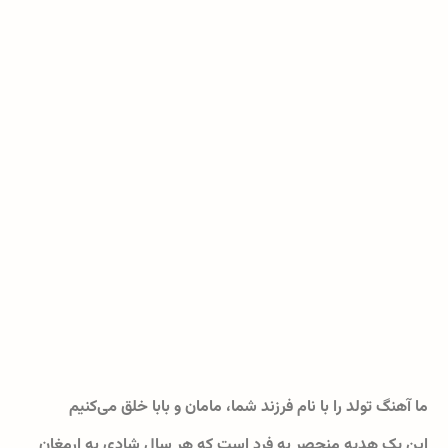
ما آهنگ تولد را با نام فرزند شما، مامان و بابا خلق می‌کنیم
این یک هدیه منحصر به فرد است که هر سال شادی به ارمغان