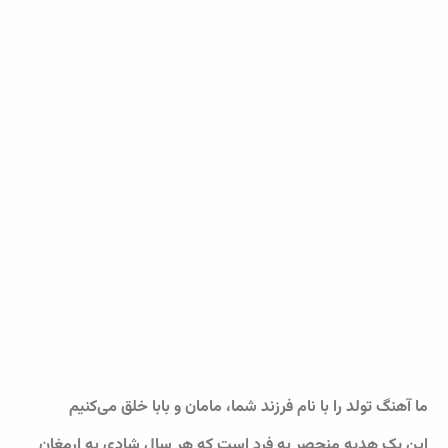
ما آهنگ تولد را با نام فرزند شما، مامان و بابا خلق می‌کنیم
این یک هدیه منحصر به فرد است که هر سال شادی به ارمغان