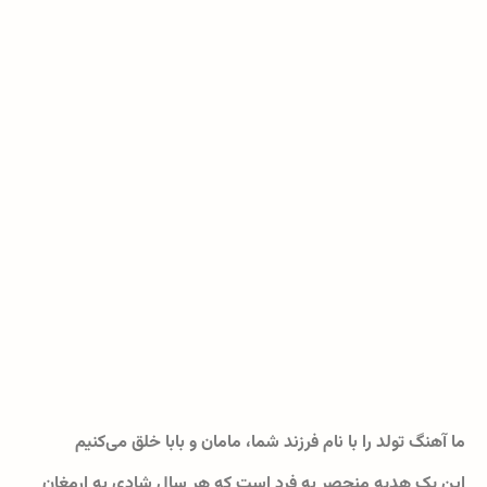
ما آهنگ تولد را با نام فرزند شما، مامان و بابا خلق می‌کنیم
این یک هدیه منحصر به فرد است که هر سال شادی به ارمغان