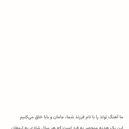
ما آهنگ تولد را با نام فرزند شما، مامان و بابا خلق می‌کنیم
این یک هدیه منحصر به فرد است که هر سال شادی به ارمغان