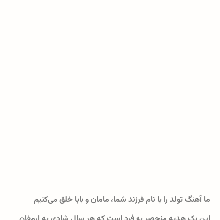
ما آهنگ تولد را با نام فرزند شما، مامان و بابا خلق می‌کنیم
این یک هدیه منحصر به فرد است که هر سال شادی به ارمغان