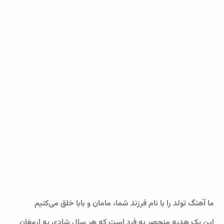
ما آهنگ تولد را با نام فرزند شما، مامان و بابا خلق می‌کنیم
این یک هدیه منحصر به فرد است که هر سال شادی به ارمغان