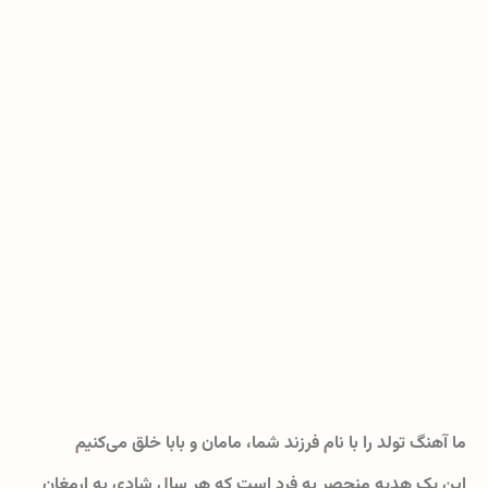
ما آهنگ تولد را با نام فرزند شما، مامان و بابا خلق می‌کنیم
این یک هدیه منحصر به فرد است که هر سال شادی به ارمغان