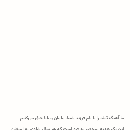
ما آهنگ تولد را با نام فرزند شما، مامان و بابا خلق می‌کنیم
این یک هدیه منحصر به فرد است که هر سال شادی به ارمغان