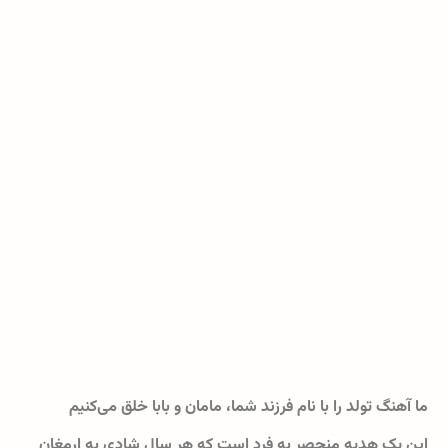
ما آهنگ تولد را با نام فرزند شما، مامان و بابا خلق می‌کنیم
این یک هدیه منحصر به فرد است که هر سال شادی به ارمغان