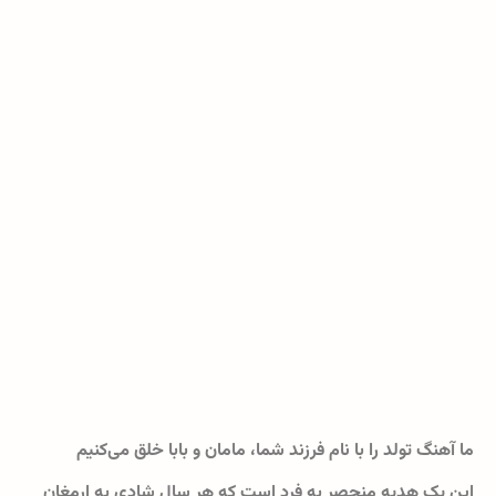
ما آهنگ تولد را با نام فرزند شما، مامان و بابا خلق می‌کنیم
این یک هدیه منحصر به فرد است که هر سال شادی به ارمغان