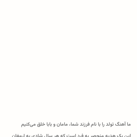
ما آهنگ تولد را با نام فرزند شما، مامان و بابا خلق می‌کنیم
این یک هدیه منحصر به فرد است که هر سال شادی به ارمغان