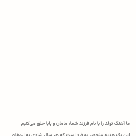
ما آهنگ تولد را با نام فرزند شما، مامان و بابا خلق می‌کنیم
این یک هدیه منحصر به فرد است که هر سال شادی به ارمغان