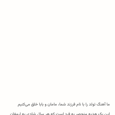
ما آهنگ تولد را با نام فرزند شما، مامان و بابا خلق می‌کنیم
این یک هدیه منحصر به فرد است که هر سال شادی به ارمغان