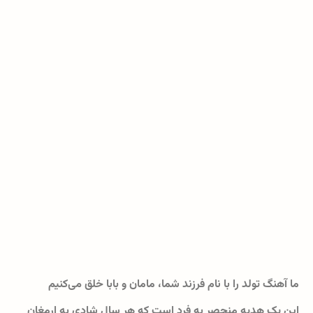
ما آهنگ تولد را با نام فرزند شما، مامان و بابا خلق می‌کنیم
این یک هدیه منحصر به فرد است که هر سال شادی به ارمغان