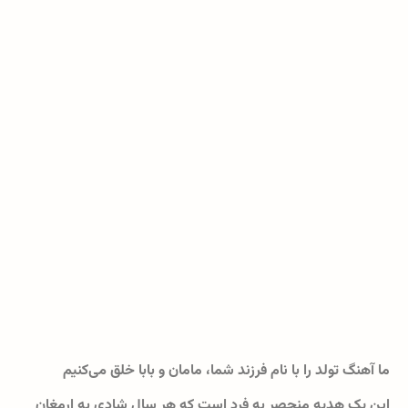
ما آهنگ تولد را با نام فرزند شما، مامان و بابا خلق می‌کنیم
این یک هدیه منحصر به فرد است که هر سال شادی به ارمغان