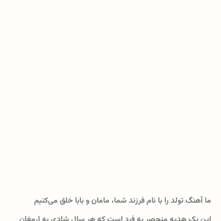
ما آهنگ تولد را با نام فرزند شما، مامان و بابا خلق می‌کنیم
این یک هدیه منحصر به فرد است که هر سال شادی به ارمغان