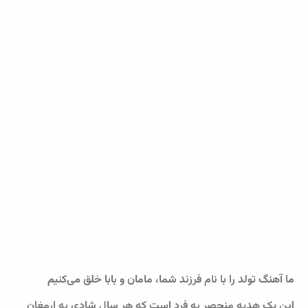
ما آهنگ تولد را با نام فرزند شما، مامان و بابا خلق می‌کنیم
این یک هدیه منحصر به فرد است که هر سال شادی به ارمغان