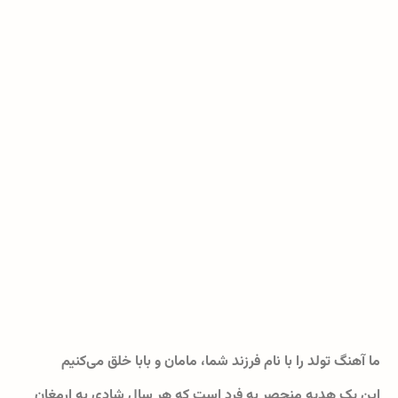
ما آهنگ تولد را با نام فرزند شما، مامان و بابا خلق می‌کنیم
این یک هدیه منحصر به فرد است که هر سال شادی به ارمغان