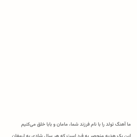
ما آهنگ تولد را با نام فرزند شما، مامان و بابا خلق می‌کنیم
این یک هدیه منحصر به فرد است که هر سال شادی به ارمغان