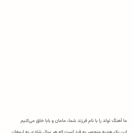
ما آهنگ تولد را با نام فرزند شما، مامان و بابا خلق می‌کنیم
این یک هدیه منحصر به فرد است که هر سال شادی به ارمغان