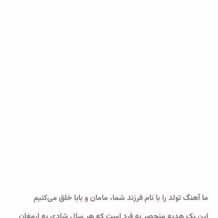
ما آهنگ تولد را با نام فرزند شما، مامان و بابا خلق می‌کنیم
این یک هدیه منحصر به فرد است که هر سال شادی به ارمغان