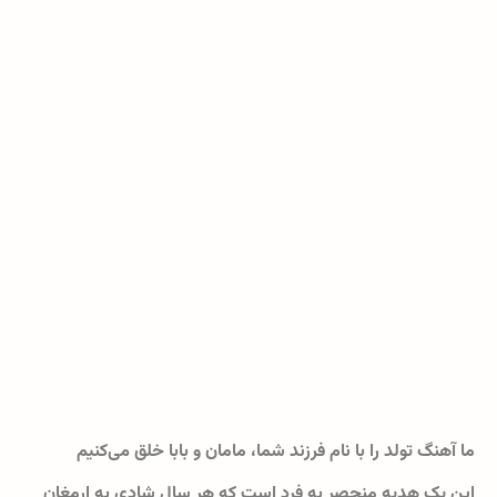
ما آهنگ تولد را با نام فرزند شما، مامان و بابا خلق می‌کنیم
این یک هدیه منحصر به فرد است که هر سال شادی به ارمغان