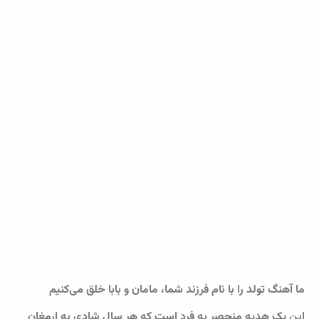
ما آهنگ تولد را با نام فرزند شما، مامان و بابا خلق می‌کنیم
این یک هدیه منحصر به فرد است که هر سال شادی به ارمغان