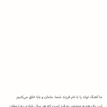
ما آهنگ تولد را با نام فرزند شما، مامان و بابا خلق می‌کنیم
این یک هدیه منحصر به فرد است که هر سال شادی به ارمغان