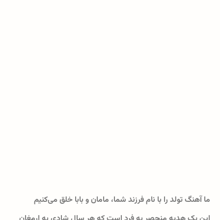
ما آهنگ تولد را با نام فرزند شما، مامان و بابا خلق می‌کنیم
این یک هدیه منحصر به فرد است که هر سال شادی به ارمغان