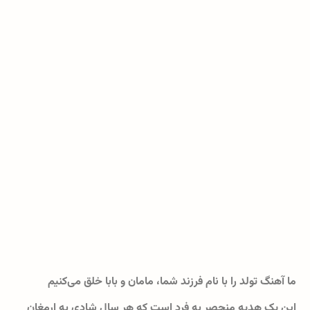
ما آهنگ تولد را با نام فرزند شما، مامان و بابا خلق می‌کنیم
این یک هدیه منحصر به فرد است که هر سال شادی به ارمغان