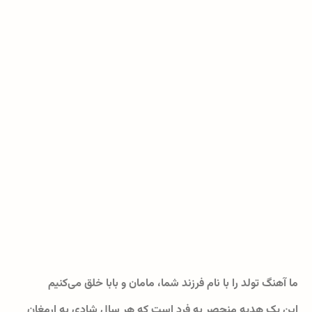
ما آهنگ تولد را با نام فرزند شما، مامان و بابا خلق می‌کنیم
این یک هدیه منحصر به فرد است که هر سال شادی به ارمغان