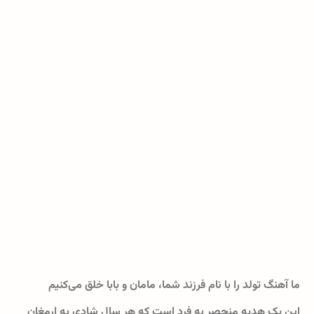
ما آهنگ تولد را با نام فرزند شما، مامان و بابا خلق می‌کنیم
این یک هدیه منحصر به فرد است که هر سال شادی به ارمغان