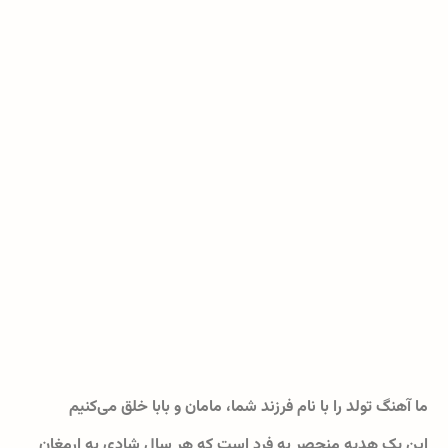
ما آهنگ تولد را با نام فرزند شما، مامان و بابا خلق می‌کنیم
این یک هدیه منحصر به فرد است که هر سال شادی به ارمغان