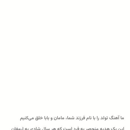
ما آهنگ تولد را با نام فرزند شما، مامان و بابا خلق می‌کنیم
این یک هدیه منحصر به فرد است که هر سال شادی به ارمغان