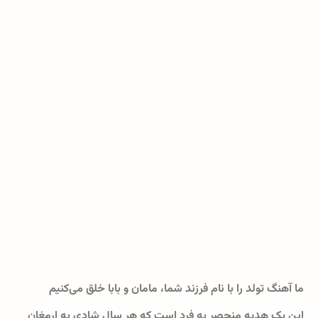
ما آهنگ تولد را با نام فرزند شما، مامان و بابا خلق می‌کنیم
این یک هدیه منحصر به فرد است که هر سال شادی به ارمغان