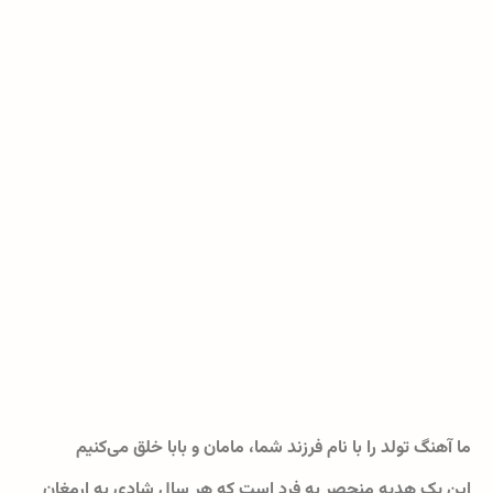
ما آهنگ تولد را با نام فرزند شما، مامان و بابا خلق می‌کنیم
این یک هدیه منحصر به فرد است که هر سال شادی به ارمغان